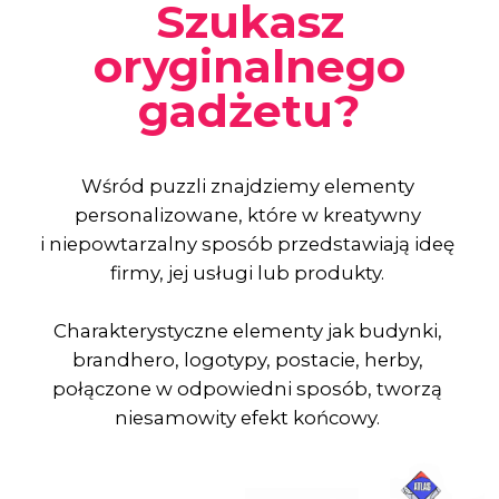
Kreatywność
Tworzymy puzzle dla każdej branży, od logistyki,
przez branżę medyczną, po turystykę,
budownictwo czy IT.
Ogranicza nas tylko wyobraźnia.
Personalizujemy również połączenia między
puzzlami.
Mogą one mieć specyficzny kształt dostosowany
do danej branży.
Nie potrafisz sobie tego wyobrazić?
Nie ma problemu - przedstawimy Ci naszą wizję
i wypracujemy idealny projekt.