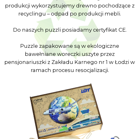
Produkcja
Nasze puzzle produkujemy na Ukrainie.
20% zysku przekazujemy ukraińskim żołnierzom
wspierając ich w trwającej wojnie.
Naszą misją jest dawać radość i pozytywne
emocje każdemu, kto będzie układał nasze
puzzle.