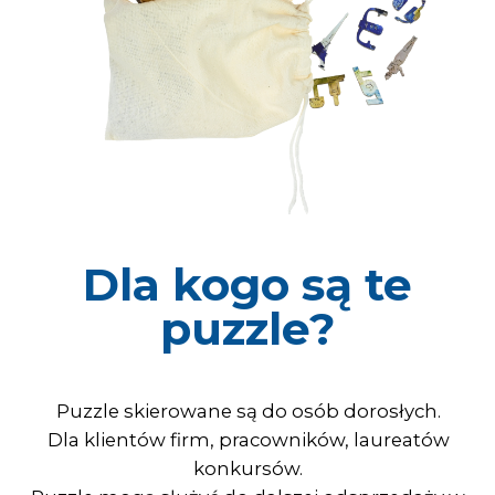
Unikatowość
Każdy z naszych projektów jest wyjątkowy,
w pełni dopasowany do potrzeb klienta.
W grafice, w elementach personalizowanych,
a także w specjalnych połączeniach
pomiędzy puzzlami pokazujemy idee danej
firmy, jej wartości, produkty lub usługi.