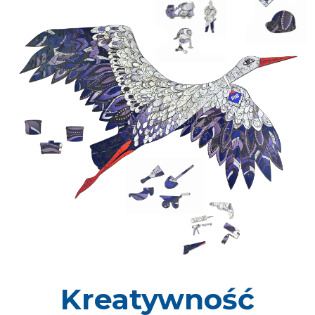
Jesteśmy EKO
Przywiązujemy szczególną wagę do dbałości o
środowisko. Nasze puzzle są ekologiczne. Do ich
produkcji wykorzystujemy drewno pochodzące z
recyclingu – odpad po produkcji mebli.
Do naszych puzzli posiadamy certyfikat CE.
Puzzle zapakowane są w ekologiczne
bawełniane woreczki uszyte przez