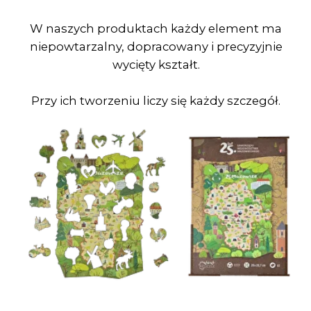
gadżetu?
Wśród puzzli znajdziemy elementy
personalizowane, które w kreatywny
i niepowtarzalny sposób przedstawiają ideę
firmy, jej usługi lub produkty.
Charakterystyczne elementy jak budynki,
brandhero, logotypy, postacie, herby,
połączone w odpowiedni sposób, tworzą
niesamowity efekt końcowy.