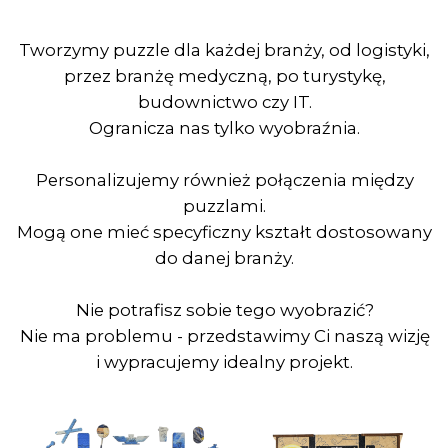
pensjonariuszki z Zakładu Karnego nr 1 w Łodzi w
ramach procesu resocjalizacji.
Dla kogo są te
puzzle?