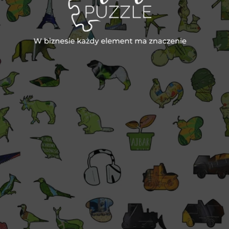
EN
Drewniane puzzle
Wyobraź sobie gadżet swoich marzeń!
Powinien zaskakiwać, robić niesamowite
wrażenie, być idealnie dopasowany i wyróżniać
się spośród wszystkich znanych Ci dotychczas
gadżetów.