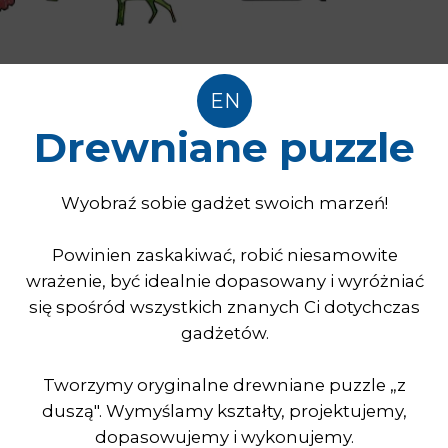
Tworzymy oryginalne drewniane puzzle „z
duszą". Wymyślamy kształty, projektujemy,
dopasowujemy i wykonujemy.
W naszych produktach każdy element ma
niepowtarzalny, dopracowany i precyzyjnie
wycięty kształt.
Przy ich tworzeniu liczy się każdy szczegół.
Szukasz
oryginalnego